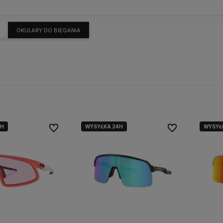
OKULARY DO BIEGANIA
4H
WYSYŁKA 24H
WYSYŁ
Do ulubionych
Do ulubionych