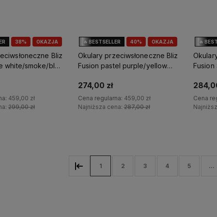
ER
38%
OKAZJA
🔥 BESTSELLER
40%
OKAZJA
🔥 BES
zeciwsłoneczne Bliz
Okulary przeciwsłoneczne Bliz
Okular
te white/smoke/blue
Fusion pastel purple/yellow
Fusion 
logo/brown pink
black/
274,00 zł
284,0
na:
459,00 zł
Cena regularna:
459,00 zł
Cena re
na:
299,00 zł
Najniższa cena:
287,00 zł
Najniżs
o koszyka
Do koszyka
1
2
3
4
5
...