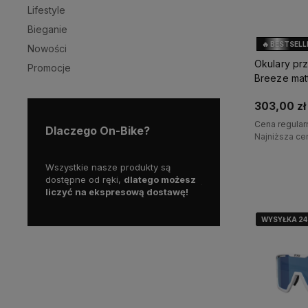
Lifestyle
Bieganie
🔥 BESTSELL
Nowości
Okulary pr
Promocje
Breeze mat
303,00 zł
Cena regular
Dlaczego On-Bike?
Najniższa ce
ztwo i
Wszystkie nasze produkty są
Skorzystaj z darmowej
D
dla
dostępne od ręki,
dlatego możesz
już od
200 zł!
liczyć na ekspresową dostawę!
WYSYŁKA 2
WYSYŁKA 2
WYSYŁKA 2