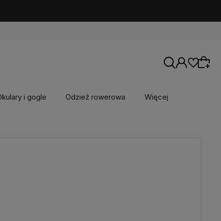
kulary i gogle
Odzież rowerowa
Więcej