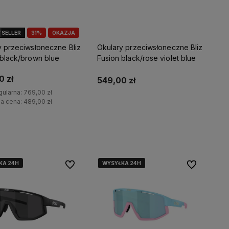
TSELLER
31%
OKAZJA
y przeciwsłoneczne Bliz
Okulary przeciwsłoneczne Bliz
 black/brown blue
Fusion black/rose violet blue
0 zł
549,00 zł
gularna:
769,00 zł
za cena:
489,00 zł
Do koszyka
kty są
Do koszyka
ego możesz
 dostawę!
KA 24H
WYSYŁKA 24H
WYSYŁKA 24H
WYSYŁKA 24H
Do ulubionych
Do ulubionyc