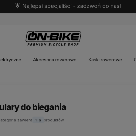
🌟 Najlepsi specjaliści - zadzwoń do nas!
lektryczne
Akcesoria rowerowe
Kaski rowerowe
O
ulary do biegania
kategoria zawiera
116
produktów