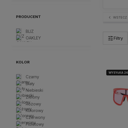
PRODUCENT
WSTECZ
BLIZ
Filtry
OAKLEY
KOLOR
WYSYŁKA 2
Czarny
Biały
Niebieski
Zielony
Różowy
Kolorowy
Czerwony
Fioletowy