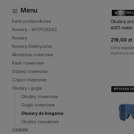
Menu
🔥 BESTSEL
Karta podarunkowa
Okulary pr
A001 matte
Rowery - WYPRZEDAŻ
Rowery
219,00 zł
Rowery Elektryczne
Cena regular
Najniższa ce
Akcesoria rowerowe
Kaski rowerowe
D
Odzież rowerowa
Części rowerowe
Okulary i gogle
WYSYŁKA 2
WYSYŁKA 2
WYSYŁKA 2
Okulary rowerowe
Gogle rowerowe
Okulary do biegania
Okulary casualowe
GARMIN