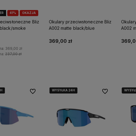
LER
41%
OKAZJA
zeciwsłoneczne Bliz
Okulary przeciwsłoneczne Bliz
Okular
 black/smoke
A002 matte black/blue
A002 m
369,00 zł
369,0
na:
369,00 zł
na:
237,00 zł
Do koszyka
o koszyka
4H
4H
4H
WYSYŁKA 24H
WYSYŁKA 24H
WYSYŁKA 24H
WYSYŁ
Do ulubionych
Do ulubionych