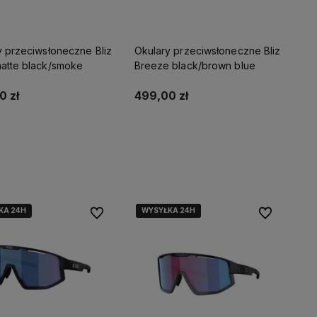
y przeciwsłoneczne Bliz
Okulary przeciwsłoneczne Bliz
atte black/smoke
Breeze black/brown blue
0 zł
499,00 zł
Do koszyka
Do koszyka
KA 24H
WYSYŁKA 24H
WYSYŁKA 24H
WYSYŁKA 24H
Do ulubionych
Do ulubionyc