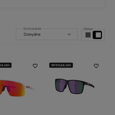
Układ
KA 24H
WYSYŁKA 24H
Do ulubionych
Do ulubionyc