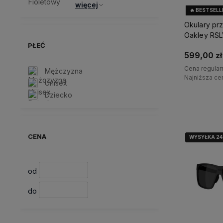
więcej
🔥 BESTSELL
Okulary pr
Oakley RSL
paloma/priz
PŁEĆ
599,00 zł
Cena regular
Mężczyzna
Najniższa ce
Unisex
Dziecko
D
CENA
WYSYŁKA 2
WYSYŁKA 2
WYSYŁKA 2
od
do