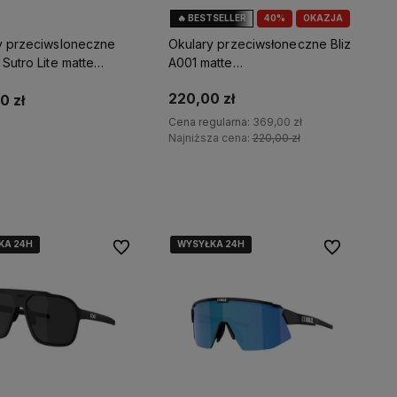
🔥 BESTSELLER
40%
OKAZJA
y przeciwsloneczne
Okulary przeciwsłoneczne Bliz
Sutro Lite matte
A001 matte
rizm ruby
black/brown/purple multicolor
220,00 zł
0 zł
Cena regularna:
369,00 zł
Najniższa cena:
220,00 zł
Do koszyka
Do koszyka
KA 24H
KA 24H
KA 24H
WYSYŁKA 24H
WYSYŁKA 24H
WYSYŁKA 24H
Do ulubionych
Do ulubionyc