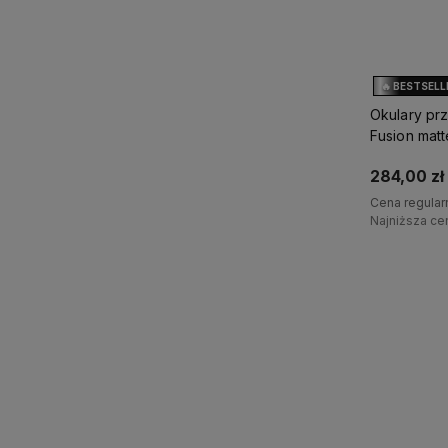
🔥 BESTSELL
Okulary pr
Fusion mat
multicolor
284,00 zł
Cena regular
Najniższa ce
D