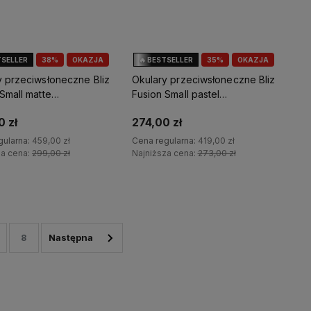
TSELLER
38%
OKAZJA
🔥 BESTSELLER
35%
OKAZJA
y przeciwsłoneczne Bliz
Okulary przeciwsłoneczne Bliz
Small matte
Fusion Small pastel
smoke
blue/smoke ice blue
0 zł
274,00 zł
gularna:
459,00 zł
Cena regularna:
419,00 zł
za cena:
299,00 zł
Najniższa cena:
273,00 zł
Do koszyka
Do koszyka
8