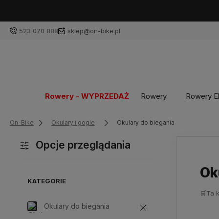
523 070 888
sklep@on-bike.pl
Rowery - WYPRZEDAŻ
Rowery
Rowery E
On-Bike
Okulary i gogle
Okulary do biegania
Opcje przeglądania
Ok
KATEGORIE
🛒
Ta 
Okulary do biegania