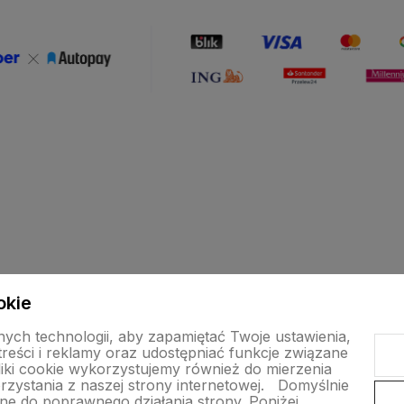
okie
Obsługa klienta
ych technologii, aby zapamiętać Twoje ustawienia,
eści i reklamy oraz udostępniać funkcje związane
Metody płatności
iki cookie wykorzystujemy również do mierzenia
zystania z naszej strony internetowej.
Domyślnie
ności
dne do poprawnego działania strony. Poniżej