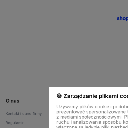
🍪 Zarządzanie plikami co
O nas
Pomoc
Używamy plików cookie i podobn
prezentować spersonalizowane tr
Kontakt i dane firmy
Blog
z mediami społecznościowymi. Pl
ruchu i analizowania sposobu kor
Regulamin
Polityka prywat
włączone są jedynie pliki niezbę