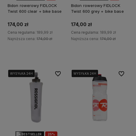
OKAZJA
OKAZJA
Bidon rowerowy FIDLOCK
Bidon rowerowy FIDLOCK
Twist 600 clear + bike base
Twist 600 grey + bike base
174,00 zł
174,00 zł
Cena regularna:
189,99 zł
Cena regularna:
189,99 zł
Najniższa cena:
174,00 zł
Najniższa cena:
174,00 zł
Do koszyka
Do koszyka
Do ulubionych
Do ulubi
WYSYŁKA 24H
WYSYŁKA 24H
WYSYŁKA 24H
WYSYŁKA 24H
WYSYŁKA 24H
WYSYŁKA 24H
🔥 BESTSELLER
25%