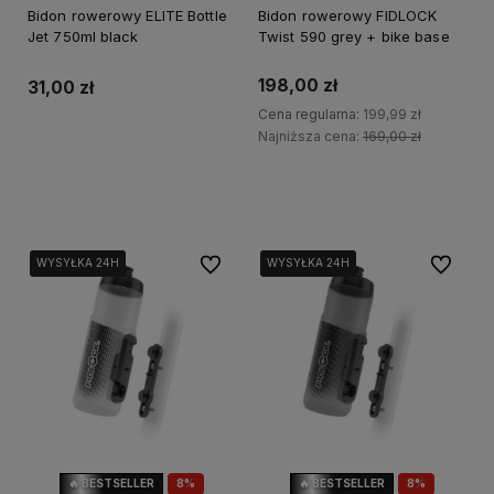
Bidon rowerowy ELITE Bottle
Bidon rowerowy FIDLOCK
Jet 750ml black
Twist 590 grey + bike base
198,00 zł
31,00 zł
Cena regularna:
199,99 zł
Najniższa cena:
169,00 zł
Do koszyka
Do koszyka
Do ulubionych
Do ulubi
WYSYŁKA 24H
WYSYŁKA 24H
WYSYŁKA 24H
WYSYŁKA 24H
WYSYŁKA 24H
WYSYŁKA 24H
🔥 BESTSELLER
8%
🔥 BESTSELLER
8%