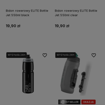
Bidon rowerowy ELITE Bottle
Bidon rowerowy ELITE Bottle
Jet 550ml black
Jet 550ml clear
19,90 zł
19,90 zł
Do koszyka
Do koszyka
Do ulubionych
Do ulubi
WYSYŁKA 24H
WYSYŁKA 24H
WYSYŁKA 24H
WYSYŁKA 24H
🔥 BESTSELLER
OKAZJA