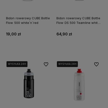
Bidon rowerowy CUBE Bottle
Bidon rowerowy CUBE Bottle
Flow 500 white´n´red
Flow DS 500 Teamline white
´n´blue´n´red
19,00 zł
64,90 zł
Do koszyka
Do koszyka
Do ulubionych
Do ulubi
WYSYŁKA 24H
WYSYŁKA 24H
WYSYŁKA 24H
WYSYŁKA 24H
WYSYŁKA 24H
WYSYŁKA 24H