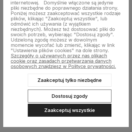
internetowej.
Domyślnie włączone są jedynie
pliki niezbędne do poprawnego działania strony.
O nas
Poniżej możesz zaakceptować wszystkie rodzaje
plików, klikając "Zaakceptuj wszystkie", lub
odmówić ich używania (z wyjątkiem
Pomoc
niezbędnych). Możesz też dostosować pliki do
swoich potrzeb, wybierając "Dostosuj zgody".
Udzieloną zgodę możesz w dowolnym
Obsługa klienta
momencie wycofać lub zmienić, klikając w link
"Ustawienia plików cookies" na dole strony.
Szczegóły o używanych przez nas plikach
Moje konto
cookie oraz zasadach przetwarzania danych
osobowych znajdziesz w Polityce prywatności.
Zaakceptuj tylko niezbędne
Sklep internetowy Shoper.pl
Szablon Shoper Modern 3.0™
od
GrowCommerce
Dostosuj zgody
Zaakceptuj wszystkie