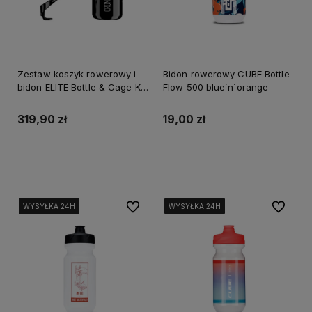
Zestaw koszyk rowerowy i
Bidon rowerowy CUBE Bottle
bidon ELITE Bottle & Cage Kit
Flow 500 blue´n´orange
crono tt carbon 400ml
319,90 zł
19,00 zł
Do koszyka
Do koszyka
Do ulubionych
Do ulubi
WYSYŁKA 24H
WYSYŁKA 24H
WYSYŁKA 24H
WYSYŁKA 24H
WYSYŁKA 24H
WYSYŁKA 24H
WYSYŁKA 24H
WYSYŁKA 24H