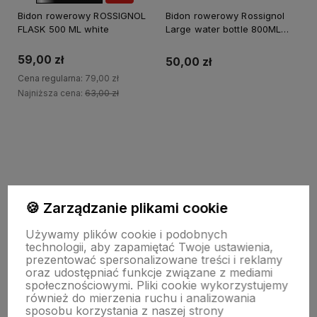
OKAZJA
Bidon rowerowy ROSSIGNOL
Bidon rowerowy Rossignol
FLASK 500 ML white
Large water bottle 800ML
clear
59,00 zł
50,00 zł
Cena regularna:
79,00 zł
Najniższa cena:
63,00 zł
Do koszyka
Do koszyka
🍪 Zarządzanie plikami cookie
Używamy plików cookie i podobnych
technologii, aby zapamiętać Twoje ustawienia,
prezentować spersonalizowane treści i reklamy
oraz udostępniać funkcje związane z mediami
społecznościowymi. Pliki cookie wykorzystujemy
również do mierzenia ruchu i analizowania
sposobu korzystania z naszej strony