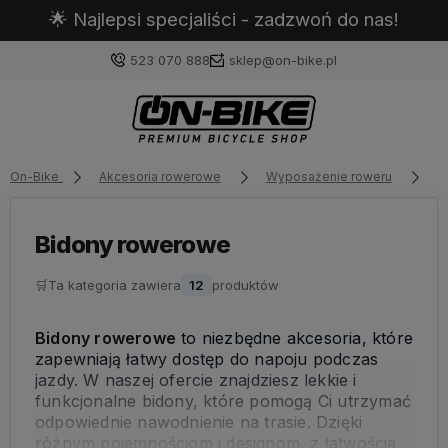
🌟 Najlepsi specjaliści - zadzwoń do nas!
523 070 888
sklep@on-bike.pl
On-Bike
Akcesoria rowerowe
Wyposażenie roweru
B
Zaloguj się
Załóż konto
Bidony rowerowe
🛒
Ta kategoria zawiera
12
produktów
Bidony rowerowe
to niezbędne akcesoria, które
Wybierz coś dla siebie z naszej aktualnej oferty lub
zapewniają łatwy dostęp do napoju podczas
zaloguj się, aby przywrócić dodane produkty do listy
jazdy. W naszej ofercie znajdziesz lekkie i
z poprzedniej sesji.
funkcjonalne bidony, które pomogą Ci utrzymać
odpowiednie nawodnienie na trasie. Dzięki
różnym pojemnościom i designom, z łatwością