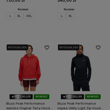
720,00 zł
540,00 zł
Rozmiar:
Rozmiar:
L
XL
XXL
L
XL
Do koszyka
Do koszyka
Do ulubionych
Do ulubi
WYSYŁKA 24H
WYSYŁKA 24H
WYSYŁKA 24H
WYSYŁKA 24H
WYSYŁKA 24H
WYSYŁKA 24H
WYSYŁKA 24H
WYSYŁKA 24H
🔥 BESTSELLER
NOWOŚĆ
🔥 BESTSELLER
NOWOŚĆ
42%
OKAZJA
41%
OKAZJA
Bluza Peak Performance
Bluza Peak Performance
damska Original Terry Hood
męska Utility Light Zip Hood