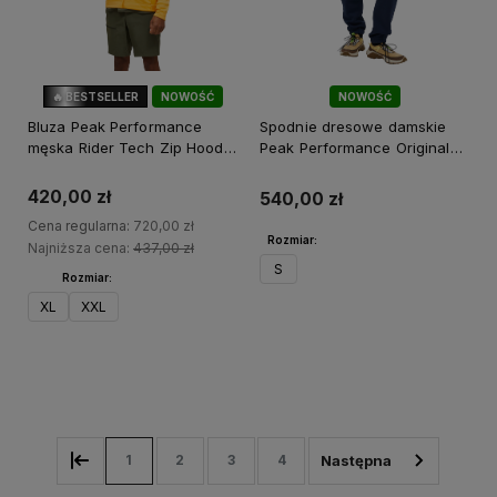
🔥 BESTSELLER
NOWOŚĆ
NOWOŚĆ
42%
OKAZJA
Bluza Peak Performance
Spodnie dresowe damskie
męska Rider Tech Zip Hood
Peak Performance Original
pomarańczowa
Pants granatowe
420,00 zł
540,00 zł
Cena regularna:
720,00 zł
Rozmiar:
Najniższa cena:
437,00 zł
S
Rozmiar:
XL
XXL
Do koszyka
Do koszyka
1
2
3
4