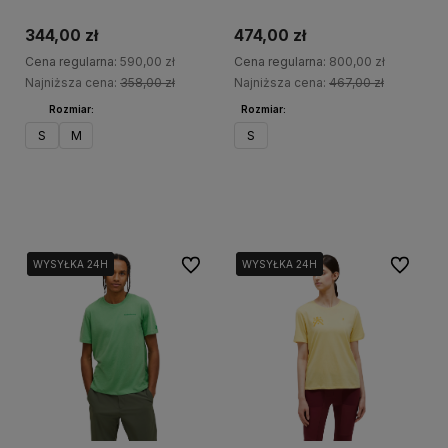
czerwona
czarna
344,00 zł
474,00 zł
Cena regularna:
590,00 zł
Cena regularna:
800,00 zł
Najniższa cena:
358,00 zł
Najniższa cena:
467,00 zł
Rozmiar:
Rozmiar:
S
M
S
Do koszyka
Do koszyka
Do ulubionych
Do ulubi
WYSYŁKA 24H
WYSYŁKA 24H
WYSYŁKA 24H
WYSYŁKA 24H
WYSYŁKA 24H
WYSYŁKA 24H
WYSYŁKA 24H
WYSYŁKA 24H