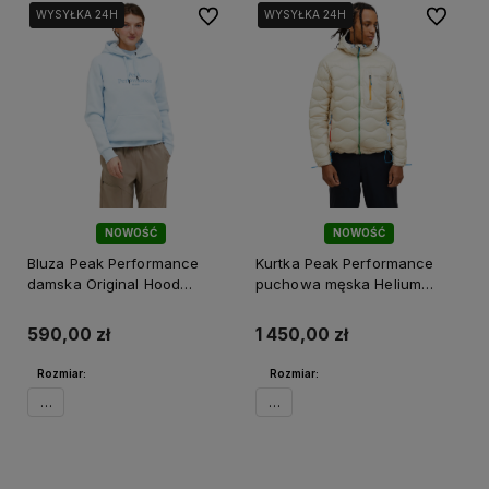
Do ulubionych
Do ulubi
WYSYŁKA 24H
WYSYŁKA 24H
WYSYŁKA 24H
WYSYŁKA 24H
NOWOŚĆ
NOWOŚĆ
Bluza Peak Performance
Kurtka Peak Performance
damska Original Hood
puchowa męska Helium
niebieska
Utility Down Hood Jacket
beżowa
590,00 zł
1 450,00 zł
Rozmiar:
Rozmiar:
XS
XXL
Do koszyka
Do koszyka