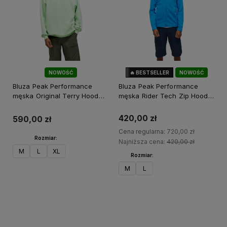
NOWOŚĆ
🔥 BESTSELLER
NOWOŚĆ
42%
OKAZJA
Bluza Peak Performance
Bluza Peak Performance
męska Original Terry Hood
męska Rider Tech Zip Hood
zielona
niebieska
420,00 zł
590,00 zł
Cena regularna:
720,00 zł
Rozmiar:
Najniższa cena:
420,00 zł
M
L
XL
Rozmiar:
M
L
Do koszyka
Do koszyka