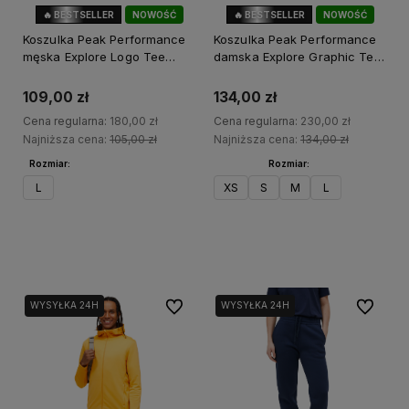
🔥 BESTSELLER
NOWOŚĆ
🔥 BESTSELLER
NOWOŚĆ
39%
OKAZJA
42%
OKAZJA
Koszulka Peak Performance
Koszulka Peak Performance
męska Explore Logo Tee
damska Explore Graphic Tee
zielona
żółta
109,00 zł
134,00 zł
Cena regularna:
180,00 zł
Cena regularna:
230,00 zł
Najniższa cena:
105,00 zł
Najniższa cena:
134,00 zł
Rozmiar:
Rozmiar:
L
XS
S
M
L
Do koszyka
Do koszyka
Do ulubionych
Do ulubi
WYSYŁKA 24H
WYSYŁKA 24H
WYSYŁKA 24H
WYSYŁKA 24H
WYSYŁKA 24H
WYSYŁKA 24H