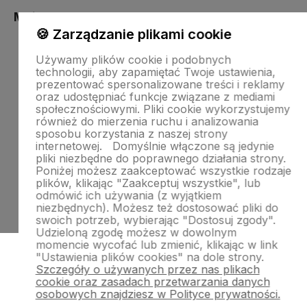
Moje konto
🍪 Zarządzanie plikami cookie
Używamy plików cookie i podobnych
technologii, aby zapamiętać Twoje ustawienia,
Sklep internetowy Shoper.pl
Szablon Shoper Modern 3.0™
od
prezentować spersonalizowane treści i reklamy
GrowCommerce
oraz udostępniać funkcje związane z mediami
społecznościowymi. Pliki cookie wykorzystujemy
również do mierzenia ruchu i analizowania
sposobu korzystania z naszej strony
internetowej.
Domyślnie włączone są jedynie
pliki niezbędne do poprawnego działania strony.
Poniżej możesz zaakceptować wszystkie rodzaje
plików, klikając "Zaakceptuj wszystkie", lub
odmówić ich używania (z wyjątkiem
niezbędnych). Możesz też dostosować pliki do
swoich potrzeb, wybierając "Dostosuj zgody".
Udzieloną zgodę możesz w dowolnym
momencie wycofać lub zmienić, klikając w link
"Ustawienia plików cookies" na dole strony.
Szczegóły o używanych przez nas plikach
cookie oraz zasadach przetwarzania danych
osobowych znajdziesz w Polityce prywatności.