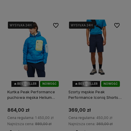
Do koszyka
Do koszyka
Do ulubionych
Do ulubi
WYSYŁKA 24H
WYSYŁKA 24H
WYSYŁKA 24H
WYSYŁKA 24H
WYSYŁKA 24H
WYSYŁKA 24H
WYSYŁKA 24H
WYSYŁKA 24H
🔥 BESTSELLER
NOWOŚĆ
🔥 BESTSELLER
NOWOŚĆ
40%
OKAZJA
18%
OKAZJA
Kurtka Peak Performance
Szorty męskie Peak
puchowa męska Helium
Performance Iconiq Shorts
Utility Down Hood Jacket
granatowe
niebieska
864,00 zł
369,00 zł
Cena regularna:
1 450,00 zł
Cena regularna:
450,00 zł
Najniższa cena:
889,00 zł
Najniższa cena:
369,00 zł