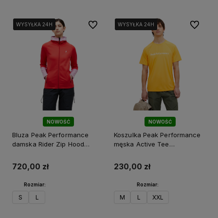
Do ulubionych
Do ulubi
WYSYŁKA 24H
WYSYŁKA 24H
WYSYŁKA 24H
WYSYŁKA 24H
WYSYŁKA 24H
WYSYŁKA 24H
NOWOŚĆ
NOWOŚĆ
Bluza Peak Performance
Koszulka Peak Performance
damska Rider Zip Hood
męska Active Tee
czerwona
pomarańczowa
720,00 zł
230,00 zł
Rozmiar:
Rozmiar:
S
L
M
L
XXL