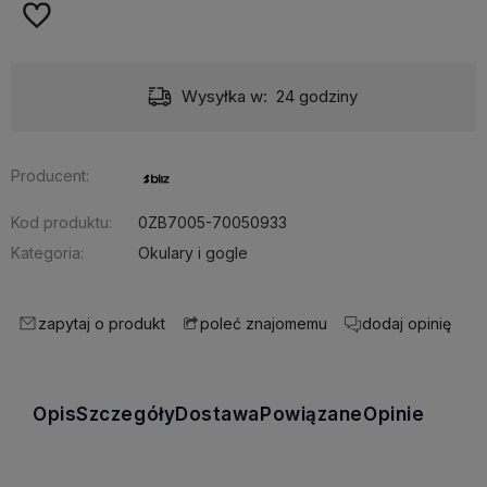
Wysyłka w:
24 godziny
Producent:
Kod produktu:
0ZB7005-70050933
Kategoria:
Okulary i gogle
zapytaj o produkt
poleć znajomemu
dodaj opinię
Opis
Szczegóły
Dostawa
Powiązane
Opinie