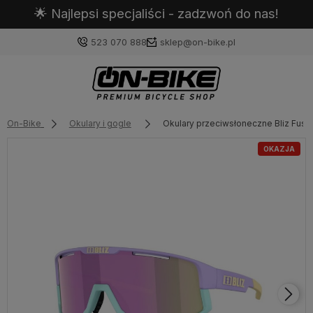
🌟 Najlepsi specjaliści - zadzwoń do nas!
523 070 888
sklep@on-bike.pl
On-Bike
Okulary i gogle
Okulary przeciwsłoneczne Bliz Fusio
Zaloguj się
OKAZJA
Załóż konto
Wybierz coś dla siebie z naszej aktualnej oferty lub
zaloguj się, aby przywrócić dodane produkty do listy
z poprzedniej sesji.