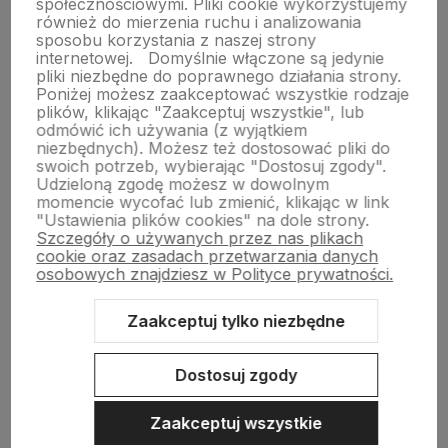
S
M
społecznościowymi. Pliki cookie wykorzystujemy
również do mierzenia ruchu i analizowania
sposobu korzystania z naszej strony
internetowej.
Domyślnie włączone są jedynie
Do koszyka
Do koszyka
pliki niezbędne do poprawnego działania strony.
Poniżej możesz zaakceptować wszystkie rodzaje
plików, klikając "Zaakceptuj wszystkie", lub
odmówić ich używania (z wyjątkiem
niezbędnych). Możesz też dostosować pliki do
swoich potrzeb, wybierając "Dostosuj zgody".
Udzieloną zgodę możesz w dowolnym
momencie wycofać lub zmienić, klikając w link
"Ustawienia plików cookies" na dole strony.
Szczegóły o używanych przez nas plikach
cookie oraz zasadach przetwarzania danych
O nas
osobowych znajdziesz w Polityce prywatności.
Pomoc
Zaakceptuj tylko niezbędne
Obsługa klienta
Dostosuj zgody
Moje konto
Zaakceptuj wszystkie