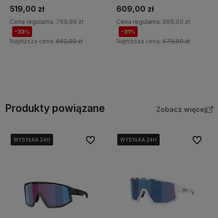
519,00 zł
609,00 zł
Cena regularna:
769,99 zł
Cena regularna:
889,00 zł
-33%
-31%
Najniższa cena:
662,00 zł
Najniższa cena:
679,00 zł
Do koszyka
Do koszyka
Produkty powiązane
Zobacz więcej
Do ulubionych
Do ulubi
WYSYŁKA 24H
WYSYŁKA 24H
WYSYŁKA 24H
WYSYŁKA 24H
WYSYŁKA 24H
WYSYŁKA 24H
WYSYŁKA 24H
WYSYŁKA 24H