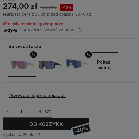
274,00 zł
459,00 zł
-40%
Najniższa cena z 30 dni przed obniżką:
287,00 zł
Zostały ostatnie egzemplarze!
・Kup teraz i zapłać za 30 dni
Sprawdź także:
%
%
Pokaż 
więcej
Przewodnik po rozmiarach
-
+
szt.
DO KOSZYKA
-40%
Zyskujesz
20
pkt [
?
]