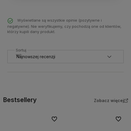
Wyświetlane są wszystkie opinie (pozytywne i
negatywne). Nie weryfikujemy, czy pochodzą one od klientów,
którzy kupili dany produkt.
Sortuj
wg
Bestsellery
Zobacz więcej
Do ulubionych
Do ulubi