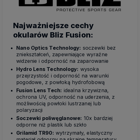
Najważniejsze cechy
okularów Bliz Fusion:
Nano Optics Technology:
soczewki bez
zniekształceń, zapewniające wyraźne
widzenie i odporność na zaparowanie
Hydro Lens Technology:
wysoka
przejrzystość i odporność na warunki
pogodowe, z powłoką hydrofobową
Fusion Lens Tech:
idealna krzywizna,
ochrona UV, odporność na uderzenia, z
możliwością powłoki lustrzanej lub
polaryzacji
Soczewki poliwęglanowe:
10x bardziej
odporne niż plastik lub szkło
Grilamid TR90:
wytrzymały, elastyczny
materiał odporny na skrajne temperatury