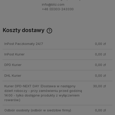
info@bliz.com
+46 (0)303-243330
Koszty dostawy
Cena nie zawiera ewentualnych kosztów płatności
InPost Paczkomaty 24/7
0,00 zł
InPost Kurier
0,00 zł
DPD Kurier
0,00 zł
DHL Kurier
0,00 zł
Kurier DPD-NEXT DAY
(Dostawa w następny
30,00 zł
dzień roboczy - przy zamówieniu przed godziną
14:00 - tylko dostępne produkty z wyłączeniem
rowerów.)
Odbiór osobisty
(odbiór w siedzibie firmy)
0,00 zł