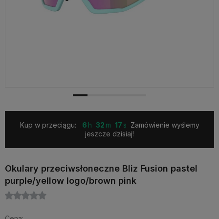
Kup w przeciągu:
6
32
16
Zamówienie wyślemy
jeszcze dzisiaj!
Okulary przeciwsłoneczne Bliz Fusion pastel
purple/yellow logo/brown pink
Cena: