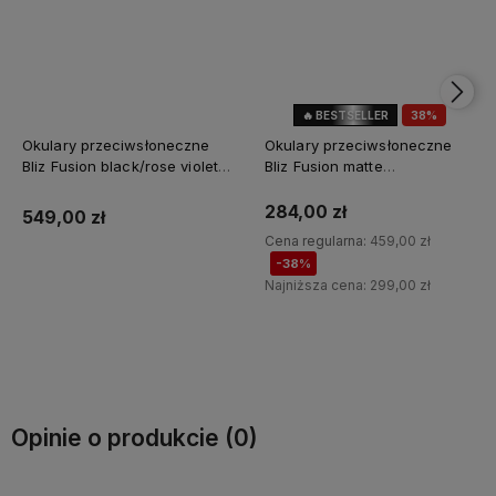
🔥 BESTSELLER
38%
OKAZJA
Okulary przeciwsłoneczne
Okulary przeciwsłoneczne
Bliz Fusion black/rose violet
Bliz Fusion matte
blue
white/smoke/blue multicolor
284,00 zł
549,00 zł
Cena regularna:
459,00 zł
-38%
Najniższa cena:
299,00 zł
Do koszyka
Do koszyka
Opinie o produkcie (0)