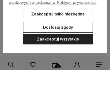
osobowych znajdziesz w Polityce prywatności.
Pomoc
Zaakceptuj tylko niezbędne
Obsługa klienta
Dostosuj zgody
Moje konto
Zaakceptuj wszystkie
Sklep internetowy Shoper.pl
Szablon Shoper Modern 3.0™
od
GrowCommerce