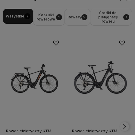
Środki do
Koszulki
Wszystkie
7
Rowery
pielęgnacji
1
5
1
rowerowe
roweru
Do ulubionych
Do ulubi
Rower elektryczny KTM
Rower elektryczny KTM