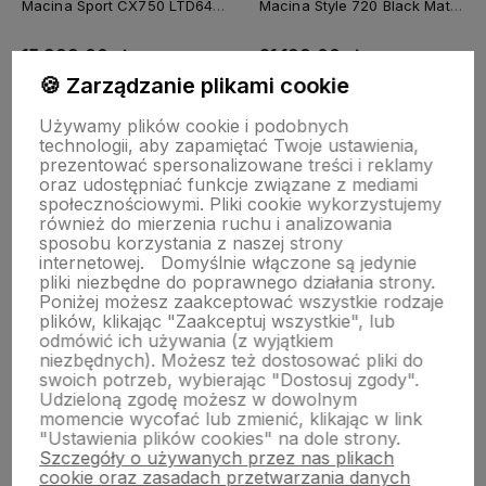
Macina Sport CX750 LTD64
Macina Style 720 Black Matt
Black Matt 2026
2025
15 999,00 zł
21 199,00 zł
🍪 Zarządzanie plikami cookie
Rozmiar:
Rozmiar:
Używamy plików cookie i podobnych
technologii, aby zapamiętać Twoje ustawienia,
S
M
prezentować spersonalizowane treści i reklamy
oraz udostępniać funkcje związane z mediami
społecznościowymi. Pliki cookie wykorzystujemy
Do koszyka
Do koszyka
również do mierzenia ruchu i analizowania
sposobu korzystania z naszej strony
internetowej.
Domyślnie włączone są jedynie
pliki niezbędne do poprawnego działania strony.
Poniżej możesz zaakceptować wszystkie rodzaje
plików, klikając "Zaakceptuj wszystkie", lub
odmówić ich używania (z wyjątkiem
niezbędnych). Możesz też dostosować pliki do
swoich potrzeb, wybierając "Dostosuj zgody".
Udzieloną zgodę możesz w dowolnym
momencie wycofać lub zmienić, klikając w link
"Ustawienia plików cookies" na dole strony.
Szczegóły o używanych przez nas plikach
cookie oraz zasadach przetwarzania danych
O nas