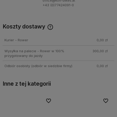
office@ktm-bikes.at
+43 (0)77424091-0
Koszty dostawy
Cena nie zawiera ewentualnych kosztów płatności
Kurier - Rower
0,00 zł
Wysyłka na palecie - Rower w 100%
300,00 zł
przygotowany do jazdy
Odbiór osobisty
(odbiór w siedzibie firmy)
0,00 zł
Inne z tej kategorii
bionych
bionych
Do ulubionych
Do ulubionych
Do ulubi
Do ulubi