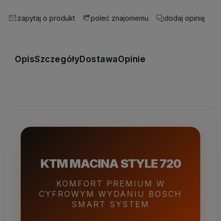
zapytaj o produkt
poleć znajomemu
dodaj opinię
Opis
Szczegóły
Dostawa
Opinie
KTM MACINA STYLE 720
KOMFORT PREMIUM W
CYFROWYM WYDANIU BOSCH
SMART SYSTEM