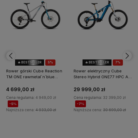
🔥 BESTSELLER
5%
🔥 BESTSELLER
7%
OKAZJA
OKAZJA
Rower górski Cube Reaction
Rower elektryczny Cube
TM ONE rawmetal´n´blue
Stereo Hybrid ONE77 HPC AT
2026
800 actionteam 2026
4 699,00 zł
29 999,00 zł
Cena regularna:
4 949,00 zł
Cena regularna:
32 399,00 zł
-5%
-7%
Najniższa cena:
4 933,00 zł
Najniższa cena:
30 699,00 zł
Do koszyka
Do koszyka