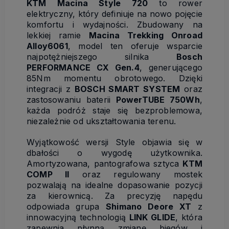
KTM Macina Style 720
to rower
elektryczny, który definiuje na nowo pojęcie
komfortu i wydajności. Zbudowany na
lekkiej ramie
Macina Trekking Onroad
Alloy6061
, model ten oferuje wsparcie
najpotężniejszego silnika
Bosch
PERFORMANCE CX Gen.4
, generującego
85Nm momentu obrotowego. Dzięki
integracji z
BOSCH SMART SYSTEM
oraz
zastosowaniu baterii
PowerTUBE 750Wh
,
każda podróż staje się bezproblemowa,
niezależnie od ukształtowania terenu.
Wyjątkowość wersji Style objawia się w
dbałości o wygodę użytkownika.
Amortyzowana, pantografowa sztyca
KTM
COMP II
oraz regulowany mostek
pozwalają na idealne dopasowanie pozycji
za kierownicą. Za precyzję napędu
odpowiada grupa
Shimano Deore XT
z
innowacyjną technologią
LINK GLIDE
, która
zapewnia płynną zmianę biegów i