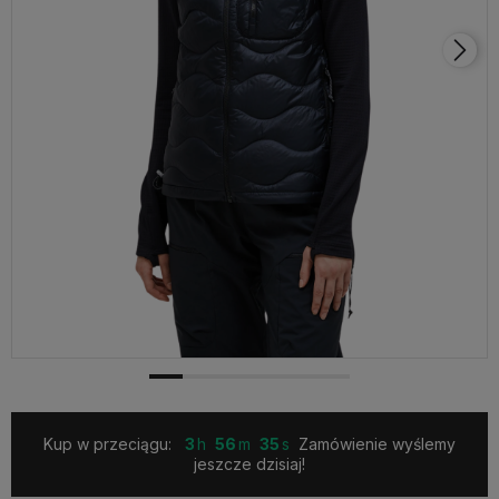
Kup w przeciągu:
3
56
35
Zamówienie wyślemy
jeszcze dzisiaj!