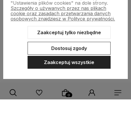
"Ustawienia plików cookies" na dole strony.
Szczegóły o używanych przez nas plikach
cookie oraz zasadach przetwarzania danych
O nas
osobowych znajdziesz w Polityce prywatności.
Pomoc
Zaakceptuj tylko niezbędne
Obsługa klienta
Dostosuj zgody
Moje konto
Zaakceptuj wszystkie
Sklep internetowy Shoper.pl
Szablon Shoper Modern 3.0™
od
GrowCommerce