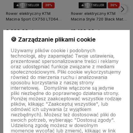
🔥 BESTSELLER
38%
🔥 BESTSELLER
36%
OKAZJA
OKAZJA
Rower elektryczny KTM
Rower elektryczny KTM
Macina Sport CX750 LTD64
Macina Style 720 Black Matt
Black Matt 2026
2025
9 999,00 zł
13 499,00 zł
🍪 Zarządzanie plikami cookie
Cena regularna:
15 999,00 zł
Cena regularna:
21 199,00 zł
-38%
-36%
Używamy plików cookie i podobnych
Najniższa cena:
9 296,00 zł
Najniższa cena:
13 999,00 zł
technologii, aby zapamiętać Twoje ustawienia,
prezentować spersonalizowane treści i reklamy
Rozmiar:
Rozmiar:
oraz udostępniać funkcje związane z mediami
społecznościowymi. Pliki cookie wykorzystujemy
S
M
również do mierzenia ruchu i analizowania
sposobu korzystania z naszej strony
internetowej.
Domyślnie włączone są jedynie
Do koszyka
Do koszyka
pliki niezbędne do poprawnego działania strony.
Poniżej możesz zaakceptować wszystkie rodzaje
plików, klikając "Zaakceptuj wszystkie", lub
odmówić ich używania (z wyjątkiem
niezbędnych). Możesz też dostosować pliki do
swoich potrzeb, wybierając "Dostosuj zgody".
Udzieloną zgodę możesz w dowolnym
momencie wycofać lub zmienić, klikając w link