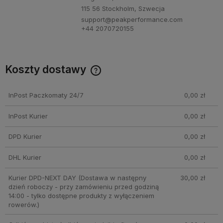
115 56 Stockholm, Szwecja
support@peakperformance.com
+44 2070720155
Koszty dostawy
Cena nie zawiera ewentualnych kosztów płatności
InPost Paczkomaty 24/7
0,00 zł
InPost Kurier
0,00 zł
DPD Kurier
0,00 zł
DHL Kurier
0,00 zł
Kurier DPD-NEXT DAY
(Dostawa w następny
30,00 zł
dzień roboczy - przy zamówieniu przed godziną
14:00 - tylko dostępne produkty z wyłączeniem
rowerów.)