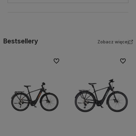
Bestsellery
Zobacz więcej
Do ulubionych
Do ulubi