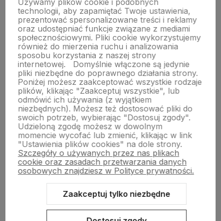
Najniższa cena:
9 296,00 zł
Najniższa cena:
13 999,00 zł
Używamy plików cookie i podobnych
technologii, aby zapamiętać Twoje ustawienia,
prezentować spersonalizowane treści i reklamy
Rozmiar:
Rozmiar:
oraz udostępniać funkcje związane z mediami
S
M
społecznościowymi. Pliki cookie wykorzystujemy
również do mierzenia ruchu i analizowania
sposobu korzystania z naszej strony
internetowej.
Domyślnie włączone są jedynie
Do koszyka
Do koszyka
pliki niezbędne do poprawnego działania strony.
Poniżej możesz zaakceptować wszystkie rodzaje
plików, klikając "Zaakceptuj wszystkie", lub
odmówić ich używania (z wyjątkiem
niezbędnych). Możesz też dostosować pliki do
swoich potrzeb, wybierając "Dostosuj zgody".
Udzieloną zgodę możesz w dowolnym
momencie wycofać lub zmienić, klikając w link
"Ustawienia plików cookies" na dole strony.
Szczegóły o używanych przez nas plikach
cookie oraz zasadach przetwarzania danych
O nas
osobowych znajdziesz w Polityce prywatności.
Pomoc
Zaakceptuj tylko niezbędne
Obsługa klienta
Dostosuj zgody