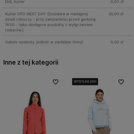
DHL Kurier
0,00 zł
Kurier DPD-NEXT DAY
(Dostawa w następny
30,00 zł
dzień roboczy - przy zamówieniu przed godziną
14:00 - tylko dostępne produkty z wyłączeniem
rowerów.)
Odbiór osobisty
(odbiór w siedzibie firmy)
0,00 zł
Inne z tej kategorii
bionych
bionych
Do ulubionych
Do ulubionych
Do ulubi
Do ulubi
WYSYŁKA 24H
WYSYŁKA 24H
WYSYŁKA 24H
WYSYŁKA 24H