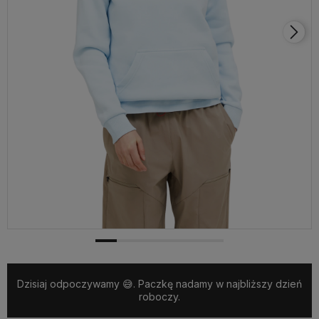
Dzisiaj odpoczywamy 😅. Paczkę nadamy w najbliższy dzień
roboczy.