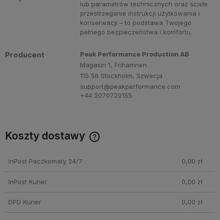
lub parametrów technicznych oraz ścisłe
przestrzeganie instrukcji użytkowania i
konserwacji – to podstawa Twojego
pełnego bezpieczeństwa i komfortu.
Producent
Peak Performance Production AB
Magasin 1, Frihamnen
115 56 Stockholm, Szwecja
support@peakperformance.com
+44 2070720155
Koszty dostawy
Cena nie zawiera ewentualnych kosztów płatności
InPost Paczkomaty 24/7
0,00 zł
InPost Kurier
0,00 zł
DPD Kurier
0,00 zł