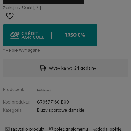
Zyskujesz
50
pkt [
?
]
*
- Pole wymagane
Dostawa:
Darmowa
Producent:
Kod produktu:
G79577160_B09
Kategoria:
Bluzy sportowe damskie
zapytaj o produkt
poleć znajomemu
dodaj opinię