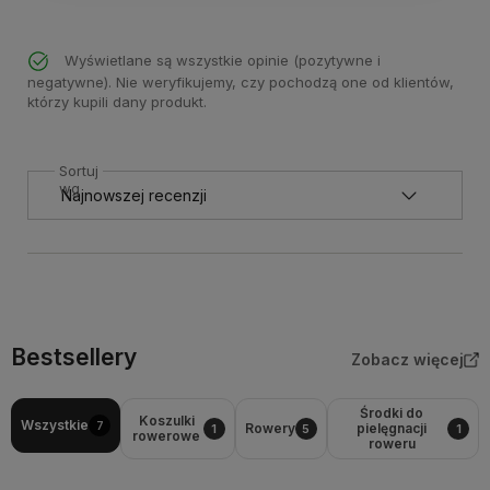
Wyświetlane są wszystkie opinie (pozytywne i
negatywne). Nie weryfikujemy, czy pochodzą one od klientów,
którzy kupili dany produkt.
Sortuj
wg
Bestsellery
Zobacz więcej
Środki do
Koszulki
Wszystkie
7
Rowery
pielęgnacji
1
5
1
rowerowe
roweru