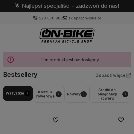
🌟 Najlepsi specjaliści - zadzwoń do nas!
523 070 888
sklep@on-bike.pl
Zaloguj się
Ten produkt jest niedostępny.
Załóż konto
Bestsellery
Zobacz więcej
Środki do
Koszulki
Wszystkie
7
Rowery
pielęgnacji
1
5
1
rowerowe
roweru
Wybierz coś dla siebie z naszej aktualnej oferty lub
zaloguj się, aby przywrócić dodane produkty do listy
z poprzedniej sesji.
Do ulubionych
Do ulubi