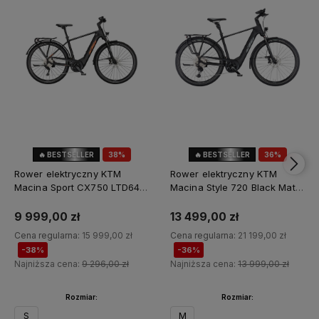
🔥 BESTSELLER
38%
🔥 BESTSELLER
36%
OKAZJA
OKAZJA
Rower elektryczny KTM
Rower elektryczny KTM
Macina Sport CX750 LTD64
Macina Style 720 Black Matt
Black Matt 2026
2025
9 999,00 zł
13 499,00 zł
Cena regularna:
15 999,00 zł
Cena regularna:
21 199,00 zł
-38%
-36%
Najniższa cena:
9 296,00 zł
Najniższa cena:
13 999,00 zł
Rozmiar:
Rozmiar:
S
M