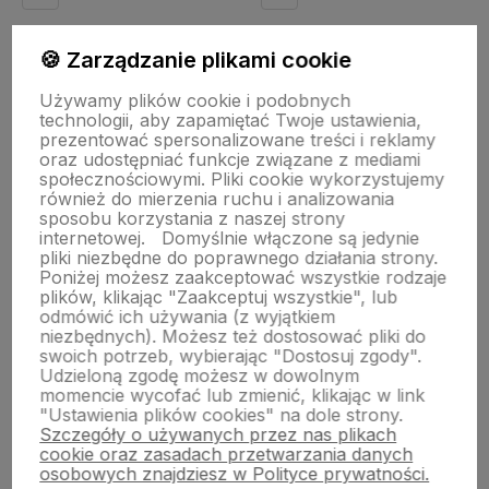
🍪 Zarządzanie plikami cookie
Do koszyka
Do koszyka
Używamy plików cookie i podobnych
technologii, aby zapamiętać Twoje ustawienia,
prezentować spersonalizowane treści i reklamy
oraz udostępniać funkcje związane z mediami
społecznościowymi. Pliki cookie wykorzystujemy
również do mierzenia ruchu i analizowania
sposobu korzystania z naszej strony
internetowej.
Domyślnie włączone są jedynie
pliki niezbędne do poprawnego działania strony.
O nas
Poniżej możesz zaakceptować wszystkie rodzaje
plików, klikając "Zaakceptuj wszystkie", lub
odmówić ich używania (z wyjątkiem
Pomoc
niezbędnych). Możesz też dostosować pliki do
swoich potrzeb, wybierając "Dostosuj zgody".
Udzieloną zgodę możesz w dowolnym
Obsługa klienta
momencie wycofać lub zmienić, klikając w link
"Ustawienia plików cookies" na dole strony.
Szczegóły o używanych przez nas plikach
Moje konto
cookie oraz zasadach przetwarzania danych
osobowych znajdziesz w Polityce prywatności.